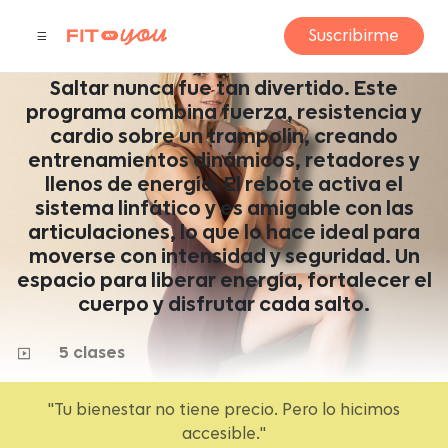
BOUNCE FUNCIONAL
Suscribirme
by Caro Valle
Saltar nunca fue tan divertido. Este
programa combina fuerza, resistencia y
cardio sobre un trampolín, creando
entrenamientos dinámicos, retadores y
llenos de energía. El rebote activa el
sistema linfático y es amigable con las
articulaciones, lo que lo hace ideal para
moverse con intensidad y seguridad. Un
espacio para liberar energía, fortalecer el
cuerpo y disfrutar cada salto.
5 clases
"Tu bienestar no tiene precio. Pero lo hicimos
accesible."