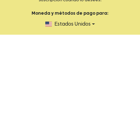
suscripción cuando lo desees.
Moneda y métodos de pago para:
Estados Unidos
2026 FIT by You ® Todos los derechos reservados.
Aviso de privacidad
Términos y condiciones
Ayuda